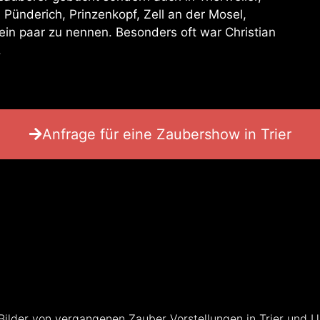
 Pünderich, Prinzenkopf, Zell an der Mosel,
in paar zu nennen. Besonders oft war Christian
.
Anfrage für eine Zaubershow in Trier
n paar Eindrü
 Bilder von vergangenen Zauber Vorstellungen in Trier und