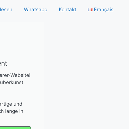
lesen
Whatsapp
Kontakt
Français
ent
erer-Website!
auberkunst
artige und
h lange in